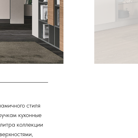
намичного стиля
ручкам кухонные
алитра коллекции
верхностями,