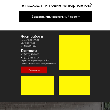
Не подходит ни один из вариантов?
Заказать индивидуальный проект
Часы работы
пн-пт: 10:00 - 19:00
сб: 10:00-17:00
вс: ВЫХОДНОЙ
Контакты
+7 (4012) 95-34-23
+7 (991) 485-39-94
адрес: ул. Карла Маркса, 150
Электронная почта: info@lubekld.ru
Позвонить