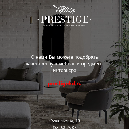
С нами Вы можете подобрать
качественную мебель и предметы
интерьера
prestigekd.ru
Суздальская, 10
Тел.
58 25 03